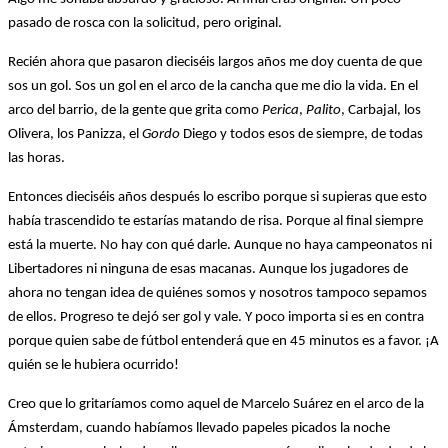
pasado de rosca con la solicitud, pero original.
Recién ahora que pasaron dieciséis largos años me doy cuenta de que
sos un gol. Sos un gol en el arco de la cancha que me dio la vida. En el
arco del barrio, de la gente que grita como
Perica
,
Palito
, Carbajal, los
Olivera, los Panizza, el
Gordo
Diego y todos esos de siempre, de todas
las horas.
Entonces dieciséis años después lo escribo porque si supieras que esto
había trascendido te estarías matando de risa. Porque al final siempre
está la muerte. No hay con qué darle. Aunque no haya campeonatos ni
Libertadores ni ninguna de esas macanas. Aunque los jugadores de
ahora no tengan idea de quiénes somos y nosotros tampoco sepamos
de ellos. Progreso te dejó ser gol y vale. Y poco importa si es en contra
porque quien sabe de fútbol entenderá que en 45 minutos es a favor. ¡A
quién se le hubiera ocurrido!
Creo que lo gritaríamos como aquel de Marcelo Suárez en el arco de la
Ámsterdam, cuando habíamos llevado papeles picados la noche