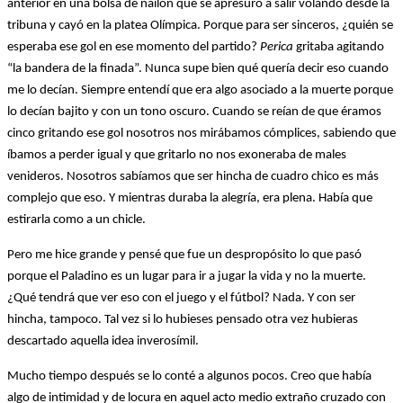
anterior en una bolsa de nailon que se apresuró a salir volando desde la
tribuna y cayó en la platea Olímpica. Porque para ser sinceros, ¿quién se
esperaba ese gol en ese momento del partido?
Perica
gritaba agitando
“la bandera de la finada”. Nunca supe bien qué quería decir eso cuando
me lo decían. Siempre entendí que era algo asociado a la muerte porque
lo decían bajito y con un tono oscuro. Cuando se reían de que éramos
cinco gritando ese gol nosotros nos mirábamos cómplices, sabiendo que
íbamos a perder igual y que gritarlo no nos exoneraba de males
venideros. Nosotros sabíamos que ser hincha de cuadro chico es más
complejo que eso. Y mientras duraba la alegría, era plena. Había que
estirarla como a un chicle.
Pero me hice grande y pensé que fue un despropósito lo que pasó
porque el Paladino es un lugar para ir a jugar la vida y no la muerte.
¿Qué tendrá que ver eso con el juego y el fútbol? Nada. Y con ser
hincha, tampoco. Tal vez si lo hubieses pensado otra vez hubieras
descartado aquella idea inverosímil.
Mucho tiempo después se lo conté a algunos pocos. Creo que había
algo de intimidad y de locura en aquel acto medio extraño cruzado con