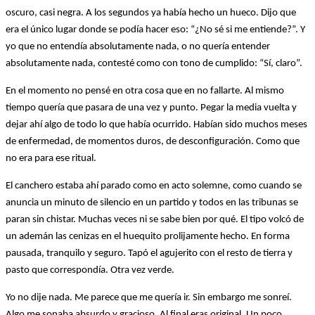
oscuro, casi negra. A los segundos ya había hecho un hueco. Dijo que
era el único lugar donde se podía hacer eso: “¿No sé si me entiende?”. Y
yo que no entendía absolutamente nada, o no quería entender
absolutamente nada, contesté como con tono de cumplido: “Sí, claro”.
En el momento no pensé en otra cosa que en no fallarte. Al mismo
tiempo quería que pasara de una vez y punto. Pegar la media vuelta y
dejar ahí algo de todo lo que había ocurrido. Habían sido muchos meses
de enfermedad, de momentos duros, de desconfiguración. Como que
no era para ese ritual.
El canchero estaba ahí parado como en acto solemne, como cuando se
anuncia un minuto de silencio en un partido y todos en las tribunas se
paran sin chistar. Muchas veces ni se sabe bien por qué. El tipo volcó de
un ademán las cenizas en el huequito prolijamente hecho. En forma
pausada, tranquilo y seguro. Tapó el agujerito con el resto de tierra y
pasto que correspondía. Otra vez verde.
Yo no dije nada. Me parece que me quería ir. Sin embargo me sonreí.
Algo me sonaba absurdo y gracioso. Al final eras original. Un poco