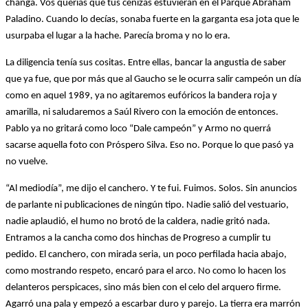
changa. Vos querías que tus cenizas estuvieran en el Parque Abraham
Paladino. Cuando lo decías, sonaba fuerte en la garganta esa jota que le
usurpaba el lugar a la hache. Parecía broma y no lo era.
La diligencia tenía sus cositas. Entre ellas, bancar la angustia de saber
que ya fue, que por más que al Gaucho se le ocurra salir campeón un día
como en aquel 1989, ya no agitaremos eufóricos la bandera roja y
amarilla, ni saludaremos a Saúl Rivero con la emoción de entonces.
Pablo ya no gritará como loco “Dale campeón” y Armo no querrá
sacarse aquella foto con Próspero Silva. Eso no. Porque lo que pasó ya
no vuelve.
“Al mediodía”, me dijo el canchero. Y te fui. Fuimos. Solos. Sin anuncios
de parlante ni publicaciones de ningún tipo. Nadie salió del vestuario,
nadie aplaudió, el humo no brotó de la caldera, nadie gritó nada.
Entramos a la cancha como dos hinchas de Progreso a cumplir tu
pedido. El canchero, con mirada seria, un poco perfilada hacia abajo,
como mostrando respeto, encaró para el arco. No como lo hacen los
delanteros perspicaces, sino más bien con el celo del arquero firme.
Agarró una pala y empezó a escarbar duro y parejo. La tierra era marrón