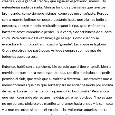
creerías. Y que ganó el Frente y que sigue en el gobierno, menos. No
entenderías nada de nada. Abrirías los ojos y pensarías que te estoy
bromeando, como siempre hicimos, como vos me enseñaste. Porque
con la muerte jodimos un poco o bastante hasta que ella nos jodió a
nosotros. En este mundo resultadista ganó la tipa. Igual estábamos
bastante acostumbrados a perder. Es la ventaja de ser hincha de cuadro
chico. Para consuelo tal vez sirve; algo es algo. Como cuando se
exacerba el triunfo contra un cuadro “grande”. Eso sí que es la gloria.
Ojo, a nosotros nos pasó poco. Así que siempre supimos más de
jodernos que otra cosa.
Entonces hablé con el canchero. Me pareció que el tipo entendía bien la
movida porque nunca me preguntó nada. Me dijo que había que pedir
permiso al club, que tenía que autorizar la directiva. Esos trámites más o
menos formales que hay que sortear para no andar pasando por encima
de nadie. En ese momento no me pareció tan loco, ¿viste? Pero ahora
que me hice grande pienso que me dejaste tremendo clavo. Y no es que
no me parezca piola eso de manifestar el amor hacia el club y la camiseta
y la mar en coche, sino que el legado de las volteretas aquellas no era