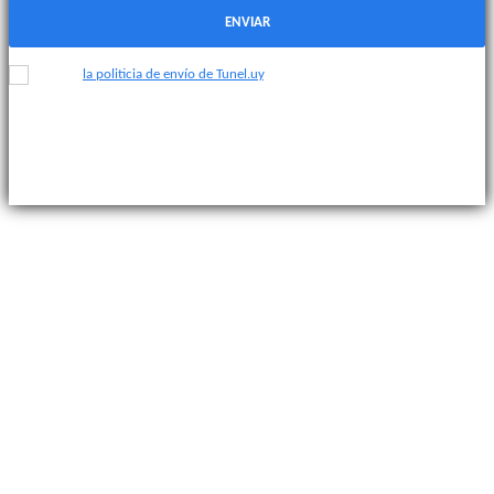
ENVIAR
Acepto
la politicia de envío de Tunel.uy
.
© 2025 Túnel. Revista sobre la identidad del fútbol uruguayo.