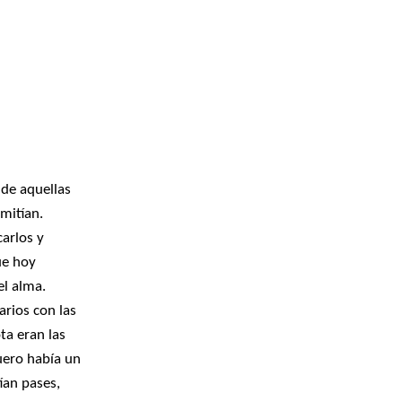
nobbio, Yuri Jakimczuk, Agustín Montemuiño
nobbio, Yuri Jakimczuk, Agustín Montemuiño
 de aquellas
mitían.
carlos y
ue hoy
el alma.
arios con las
ta eran las
quero había un
ían pases,