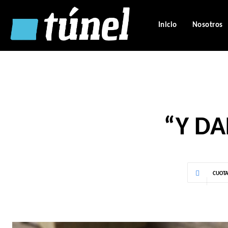
Inicio
Nosotros
“Y DA
CUOT