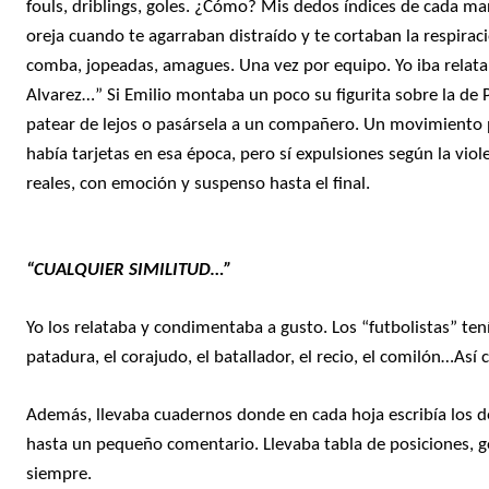
fouls, driblings, goles. ¿Cómo? Mis dedos índices de cada m
oreja cuando te agarraban distraído y te cortaban la respiraci
comba, jopeadas, amagues. Una vez por equipo. Yo iba relatan
Alvarez…” Si Emilio montaba un poco su figurita sobre la de P
patear de lejos o pasársela a un compañero. Un movimiento po
había tarjetas en esa época, pero sí expulsiones según la viol
reales, con emoción y suspenso hasta el final.
“CUALQUIER SIMILITUD…”
Yo los relataba y condimentaba a gusto. Los “futbolistas” tení
patadura, el corajudo, el batallador, el recio, el comilón…Así 
Además, llevaba cuadernos donde en cada hoja escribía los deta
hasta un pequeño comentario. Llevaba tabla de posiciones, g
siempre.