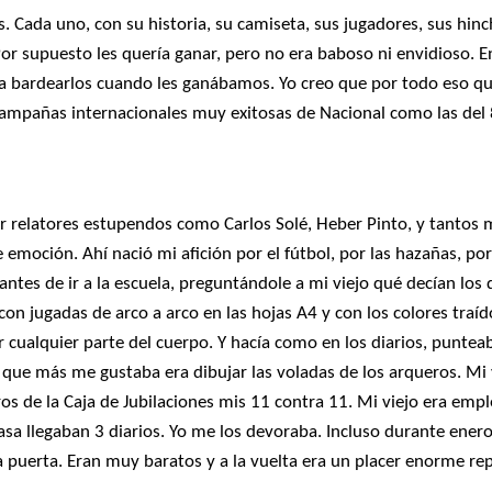
 Cada uno, con su historia, su camiseta, sus jugadores, sus hinch
or supuesto les quería ganar, pero no era baboso ni envidioso. E
ba bardearlos cuando les ganábamos. Yo creo que por todo eso qu
campañas internacionales muy exitosas de Nacional como las del 
r relatores estupendos como Carlos Solé, Heber Pinto, y tantos 
emoción. Ahí nació mi afición por el fútbol, por las hazañas, por
 antes de ir a la escuela, preguntándole a mi viejo qué decían los d
con jugadas de arco a arco en las hojas A4 y con los colores traíd
 cualquier parte del cuerpo. Y hacía como en los diarios, puntea
Lo que más me gustaba era dibujar las voladas de los arqueros. Mi 
s de la Caja de Jubilaciones mis 11 contra 11. Mi viejo era emp
asa llegaban 3 diarios. Yo me los devoraba. Incluso durante ener
a puerta. Eran muy baratos y a la vuelta era un placer enorme re