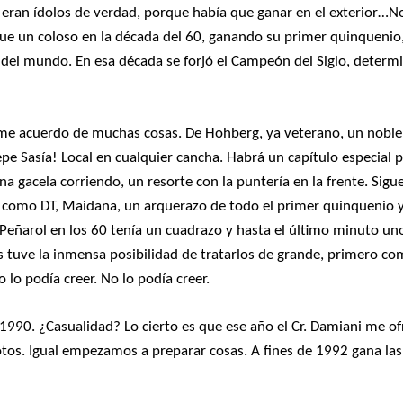
 eran ídolos de verdad, porque había que ganar en el exterior…No
ol fue un coloso en la década del 60, ganando su primer quinquenio
s del mundo. En esa década se forjó el Campeón del Siglo, determ
Y me acuerdo de muchas cosas. De Hohberg, ya veterano, un noble 
e Sasía! Local en cualquier cancha. Habrá un capítulo especial pa
na gacela corriendo, un resorte con la puntería en la frente. Sigu
 como DT, Maidana, un arquerazo de todo el primer quinquenio y
eñarol en los 60 tenía un cuadrazo y hasta el último minuto un
llos tuve la inmensa posibilidad de tratarlos de grande, primero c
 lo podía creer. No lo podía creer.
1990. ¿Casualidad? Lo cierto es que ese año el Cr. Damiani me of
otos. Igual empezamos a preparar cosas. A fines de 1992 gana las