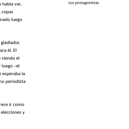
Los protagonistas
 había var,
, copas
inado luego
gladiador.
ra él. El
e siendo el
 luego –el
o esperaba la
omo periodista
rece ir como
 elecciones y