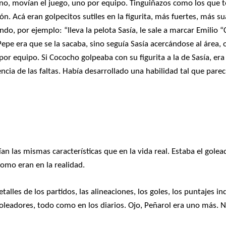
ano, movían el juego, uno por equipo. Tinguiñazos como los que t
ón. Acá eran golpecitos sutiles en la figurita, más fuertes, más s
do, por ejemplo: “lleva la pelota Sasía, le sale a marcar Emilio 
epe era que se la sacaba, sino seguía Sasía acercándose al área, 
Negro Jefe
Negro Jefe
r equipo. Si Cococho golpeaba con su figurita a la de Sasía, era
encia de las faltas. Había desarrollado una habilidad tal que parec
an las mismas características que en la vida real. Estaba el golead
como eran en la realidad.
lles de los partidos, las alineaciones, los goles, los puntajes in
oleadores, todo como en los diarios. Ojo, Peñarol era uno más. 