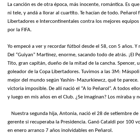
La canción es de otra época, más inocente, romántica. Es que
ni tele, y andá a llorar al cuartito. Te hacían de todo. Peñar
Libertadores e Intercontinentales contra los mejores equipo
Joan Manuel Serrat posando con el Barcelona en el Nou Camp.
Joan Manuel Serrat posando con el Barcelona en el Nou Camp.
por la FIFA.
Yo empecé a ver y recordar fútbol desde el 58, con 5 años. 
Del “Guiyan” Martinez, enorme, sacando todo de atrás. ¡El Pep
Rojitas
Rojitas
Tito, gran capitán, dueño de la mitad de la cancha. Spencer, u
goleador de la Copa Libertadores. Tuvimos a las 3M: Máspoli
mejor del mundo según Yashin- Mazurkiewcz, qué te parece. P
victoria imposible. De allí nació el “A lo Peñarol”. A todos e
y luego en mis años en el Club. ¿Se imaginan? Los miraba y no
Nuestra segunda hija, Antonia, nació el 28 de setiembre de 
gerente si recuperaba la Presidencia. Ganó Cataldi por 100 v
en enero arranco 7 años inolvidables en Peñarol.