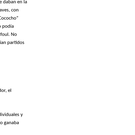
e daban en la
uaves, con
“Cococho”
o podía
 foul. No
ían partidos
or, el
dividuales y
No ganaba