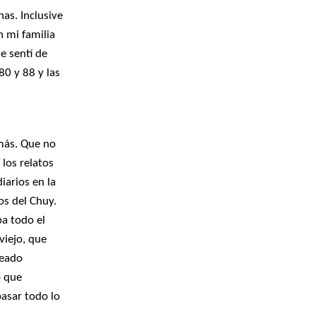
as. Inclusive
n mi familia
e sentí de
80 y 88 y las
más. Que no
 los relatos
iarios en la
os del Chuy.
ba todo el
viejo, que
leado
o que
pasar todo lo