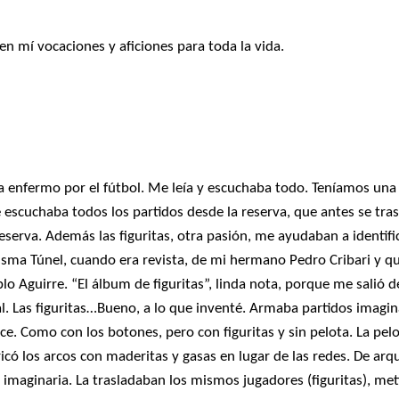
en mí vocaciones y aficiones para toda la vida.
e unen. De izquierda a derecha: Gabriel Panizza, Joan Manuel Serrat, Fabián Ca
e unen. De izquierda a derecha: Gabriel Panizza, Joan Manuel Serrat, Fabián Ca
a enfermo por el fútbol. Me leía y escuchaba todo. Teníamos una
 escuchaba todos los partidos desde la reserva, que antes se tras
serva. Además las figuritas, otra pasión, me ayudaban a identifi
misma Túnel, cuando era revista, de mi hermano Pedro Cribari y q
lo Aguirre. “El álbum de figuritas”, linda nota, porque me salió d
al. Las figuritas…Bueno, a lo que inventé. Armaba partidos imagin
ce. Como con los botones, pero con figuritas y sin pelota. La pelo
icó los arcos con maderitas y gasas en lugar de las redes. De ar
 imaginaria. La trasladaban los mismos jugadores (figuritas), met