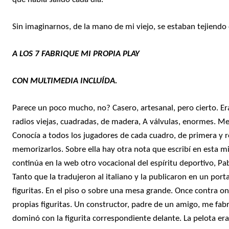
Sin imaginarnos, de la mano de mi viejo, se estaban tejiendo 
Joan Manuel Serrat con parte de la Directiva de Progreso. Los colores qu
Joan Manuel Serrat con parte de la Directiva de Progreso. Los colores qu
A LOS 7 FABRIQUE MI PROPIA PLAY
CON MULTIMEDIA INCLUÍDA.
Parece un poco mucho, no? Casero, artesanal, pero cierto. Er
radios viejas, cuadradas, de madera, A válvulas, enormes. Me
Conocía a todos los jugadores de cada cuadro, de primera y re
memorizarlos. Sobre ella hay otra nota que escribí en esta 
continúa en la web otro vocacional del espíritu deportivo, Pab
Tanto que la tradujeron al italiano y la publicaron en un port
figuritas. En el piso o sobre una mesa grande. Once contra on
propias figuritas. Un constructor, padre de un amigo, me fabr
dominó con la figurita correspondiente delante. La pelota era