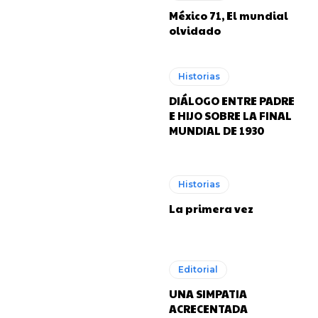
México 71, El mundial
olvidado
Historias
DIÁLOGO ENTRE PADRE
E HIJO SOBRE LA FINAL
MUNDIAL DE 1930
Historias
La primera vez
Editorial
nobbio, Yuri Jakimczuk, Agustín Montemuiño
nobbio, Yuri Jakimczuk, Agustín Montemuiño
UNA SIMPATIA
ACRECENTADA