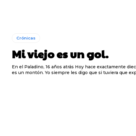
Crónicas
Mi viejo es un gol.
Pelé era Pelé. Y Maradona, 
Pelé era Pelé. Y Maradona, 
En el Paladino, 16 años atrás Hoy hace exactamente dieciséis años y
s, a cada quien lo suyo, pero para mí ninguno como Kubala
s, a cada quien lo suyo, pero para mí ninguno como Kubala
es un montón. Yo siempre les digo que si tuviera que expli
B
B