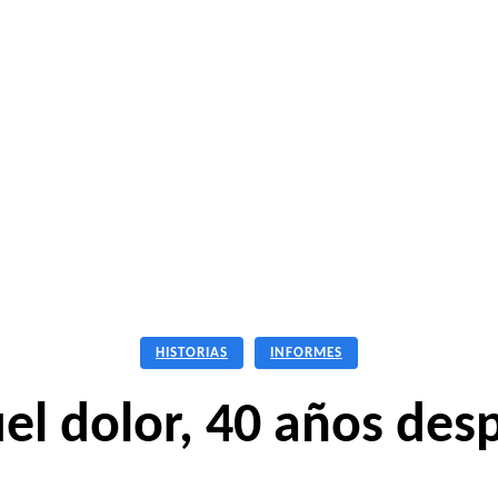
os
Revistas
Entrevistas
Informes
Crónicas
Leyen
HISTORIAS
INFORMES
el dolor, 40 años des