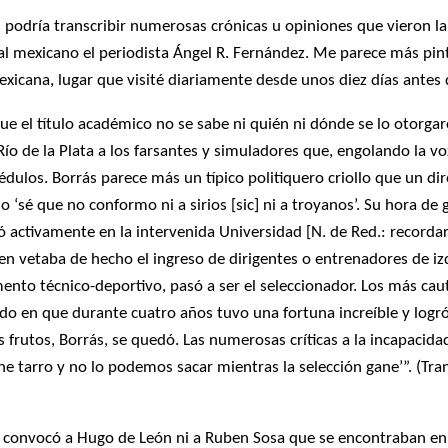
ón podría transcribir numerosas crónicas u opiniones que vieron la
ial mexicano el periodista Ángel R. Fernández. Me parece más pin
xicana, lugar que visité diariamente desde unos diez días antes 
ue el título académico no se sabe ni quién ni dónde se lo otorga
Río de la Plata a los farsantes y simuladores que, engolando la v
édulos. Borrás parece más un típico politiquero criollo que un di
‘sé que no conformo ni a sirios [sic] ni a troyanos’. Su hora de 
ó
activamente en la intervenida Universidad [N. de Red.: recordar
imen vetaba de hecho el ingreso de dirigentes o entrenadores de 
to técnico-deportivo, pasó a ser el seleccionador. Los más cauto
do en que durante cuatro años tuvo una fortuna increíble y logr
frutos, Borrás, se quedó. Las numerosas críticas a la incapacidad 
ne tarro y no lo podemos sacar mientras la selección gane’”.
(Tra
 convocó a Hugo de León ni a Ruben Sosa que se encontraban en 