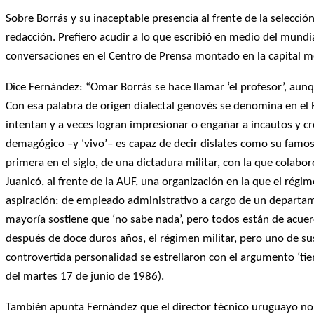
Sobre Borrás y su inaceptable presencia al frente de la selecci
redacción. Prefiero acudir a lo que escribió en medio del mund
conversaciones en el Centro de Prensa montado en la capital me
Dice Fernández: “Omar Borrás se hace llamar ‘el profesor’, aunq
Con esa palabra de origen dialectal genovés se denomina en el 
intentan y a veces logran impresionar o engañar a incautos y cr
demagógico –y ‘vivo’– es capaz de decir dislates como su famoso 
primera en el siglo, de una dictadura militar, con la que colabor
Juanicó, al frente de la AUF, una organización en la que el rég
aspiración: de empleado administrativo a cargo de un departamen
mayoría sostiene que ‘no sabe nada’, pero todos están de acuer
después de doce duros años, el régimen militar, pero uno de sus 
controvertida personalidad se estrellaron con el argumento ‘tie
del martes 17 de junio de 1986).
También apunta Fernández que el director técnico uruguayo no