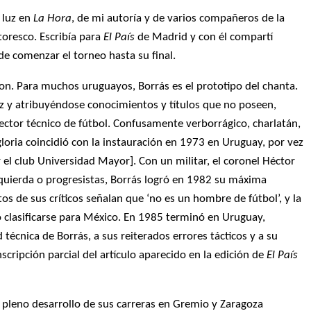
 luz en
La Hora
, de mi autoría y de varios compañeros de la
toresco. Escribía para
El País
de Madrid y con él compartí
de comenzar el torneo hasta su final.
ron. Para muchos uruguayos, Borrás es el prototipo del chanta.
oz y atribuyéndose conocimientos y títulos que no poseen,
rector técnico de fútbol. Confusamente verborrágico, charlatán,
gloria coincidió con la instauración en 1973 en Uruguay, por vez
 el club Universidad Mayor]. Con un militar, el coronel Héctor
izquierda o progresistas, Borrás logró en 1982 su máxima
s de sus críticos señalan que ‘no es un hombre de fútbol’, y la
ó clasificarse para México. En 1985 terminó en Uruguay,
técnica de Borrás, a sus reiterados errores tácticos y a su
nscripción parcial del artículo aparecido en la edición de
El País
pleno desarrollo de sus carreras en Gremio y Zaragoza