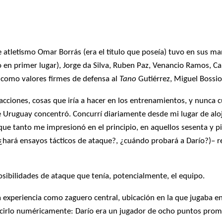
e atletismo Omar Borrás (era el título que poseía) tuvo en sus m
o en primer lugar), Jorge da Silva, Ruben Paz, Venancio Ramos, C
 como valores firmes de defensa al
Tano
Gutiérrez, Miguel Bossio
acciones, cosas que iría a hacer en los entrenamientos, y nunca 
 Uruguay concentró. Concurrí diariamente desde mi lugar de aloj
que tanto me impresionó en el principio, en aquellos sesenta y p
, ¿hará ensayos tácticos de ataque?, ¿cuándo probará a Darío?)– 
osibilidades de ataque que tenía, potencialmente, el equipo.
ta experiencia como zaguero central, ubicación en la que jugaba 
rlo numéricamente: Darío era un jugador de ocho puntos promed