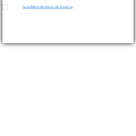
Acepto
la politicia de envío de Tunel.uy
.
© 2025 Túnel. Revista sobre la identidad del fútbol uruguayo.