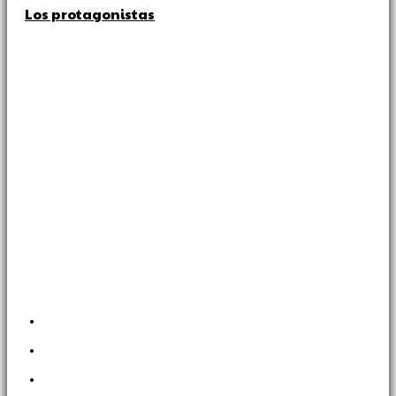
Los protagonistas
Sobre nosotros
Revista sobre la identidad del fútbol uruguayo.
Menú
Inicio
Nosotros
Revistas