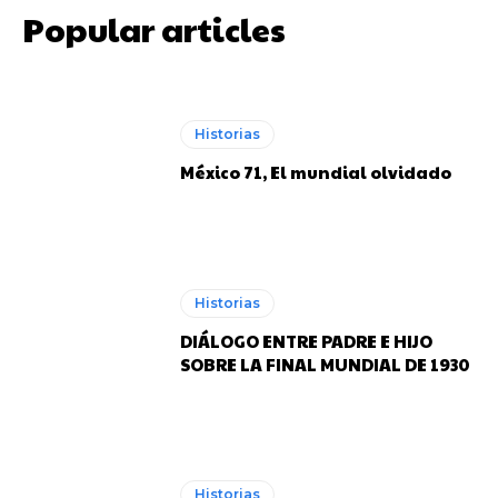
Popular articles
Joan Manuel Serrat posando con el Barcelona en el Nou Camp.
Joan Manuel Serrat posando con el Barcelona en el Nou Camp.
Historias
México 71, El mundial olvidado
Rojitas
Rojitas
Historias
DIÁLOGO ENTRE PADRE E HIJO
SOBRE LA FINAL MUNDIAL DE 1930
Historias