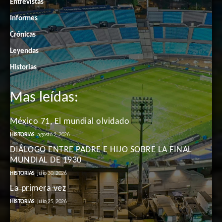
Entrevistas
Informes
Crónicas
Leyendas
Historias
Mas leídas:
México 71, El mundial olvidado
HISTORIAS
agosto 2, 2026
DIÁLOGO ENTRE PADRE E HIJO SOBRE LA FINAL
MUNDIAL DE 1930
HISTORIAS
julio 30, 2026
La primera vez
HISTORIAS
julio 25, 2026