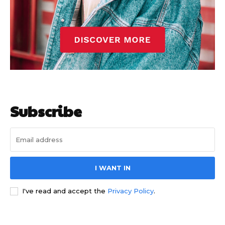
Barcelonista
Barcelonista
Subscribe
I WANT IN
I've read and accept the
Privacy Policy
.