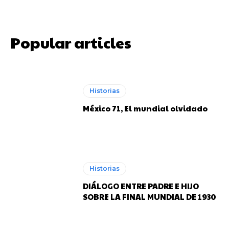
Popular articles
Joan Manuel Serrat posando con el Barcelona en el Nou Camp.
Joan Manuel Serrat posando con el Barcelona en el Nou Camp.
Historias
México 71, El mundial olvidado
Rojitas
Rojitas
Historias
DIÁLOGO ENTRE PADRE E HIJO
SOBRE LA FINAL MUNDIAL DE 1930