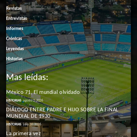
Revistas
Entrevistas
Informes
Crónicas
Leyendas
Historias
Mas leídas:
México 71, El mundial olvidado
HISTORIAS
agosto 2, 2026
DIÁLOGO ENTRE PADRE E HIJO SOBRE LA FINAL
MUNDIAL DE 1930
HISTORIAS
julio 30, 2026
La primera vez