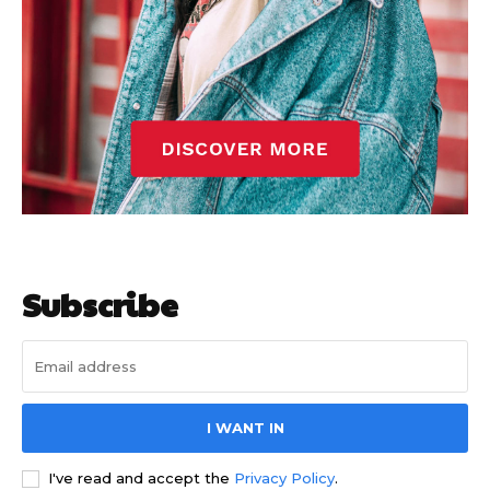
Barcelonista
Barcelonista
Subscribe
I WANT IN
I've read and accept the
Privacy Policy
.