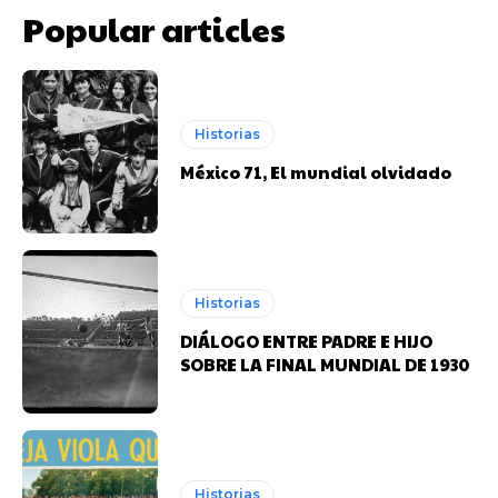
Popular articles
Joan Manuel Serrat posando con el Barcelona en el Nou Camp.
Joan Manuel Serrat posando con el Barcelona en el Nou Camp.
Historias
México 71, El mundial olvidado
Rojitas
Rojitas
Historias
DIÁLOGO ENTRE PADRE E HIJO
SOBRE LA FINAL MUNDIAL DE 1930
Historias