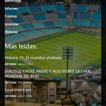
Entrevistas
Informes
Crónicas
Leyendas
Historias
Mas leídas:
México 71, El mundial olvidado
HISTORIAS
agosto 2, 2026
DIÁLOGO ENTRE PADRE E HIJO SOBRE LA FINAL
MUNDIAL DE 1930
HISTORIAS
julio 30, 2026
La primera vez
HISTORIAS
julio 25, 2026