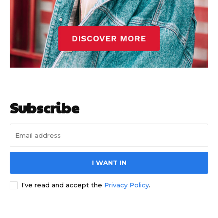
Barcelonista
Barcelonista
Subscribe
I WANT IN
I've read and accept the
Privacy Policy
.