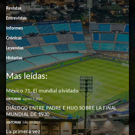
Revistas
Entrevistas
Informes
Crónicas
Leyendas
Historias
Mas leídas:
México 71, El mundial olvidado
HISTORIAS
agosto 2, 2026
DIÁLOGO ENTRE PADRE E HIJO SOBRE LA FINAL
MUNDIAL DE 1930
HISTORIAS
julio 30, 2026
La primera vez