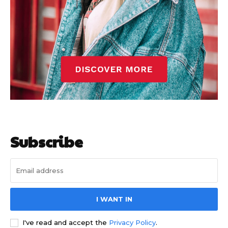
Barcelonista
Barcelonista
Subscribe
I WANT IN
I've read and accept the
Privacy Policy
.