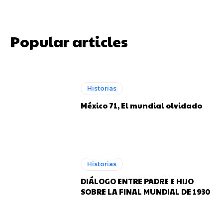
Popular articles
Joan Manuel Serrat posando con el Barcelona en el Nou Camp.
Joan Manuel Serrat posando con el Barcelona en el Nou Camp.
Historias
México 71, El mundial olvidado
Rojitas
Rojitas
Historias
DIÁLOGO ENTRE PADRE E HIJO
SOBRE LA FINAL MUNDIAL DE 1930