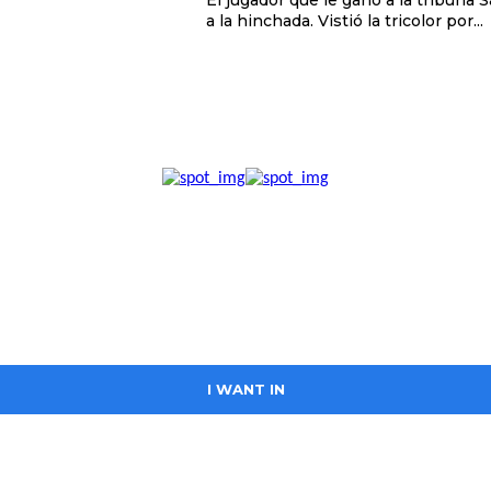
El jugador que le ganó a la tribuna Salió campeón de todo con Peñarol, pero le costó comprarse
a la hinchada. Vistió la tricolor por...
I WANT IN