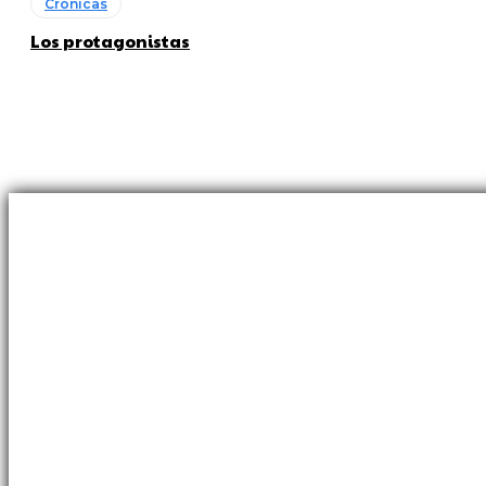
Crónicas
Los protagonistas
Sobre nosotros
Revista sobre la identidad del fútbol uruguayo.