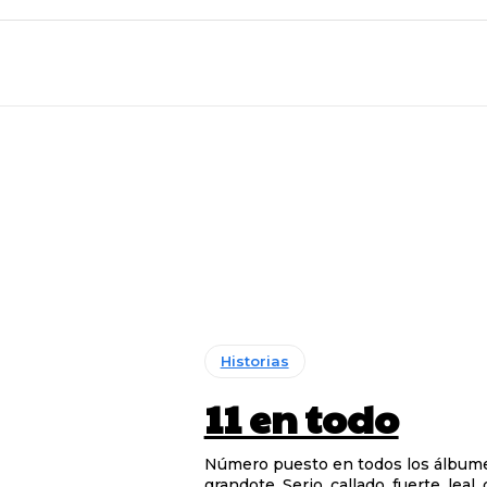
Historias
11 en todo
Número puesto en todos los álbumes 
grandote. Serio, callado, fuerte, leal,