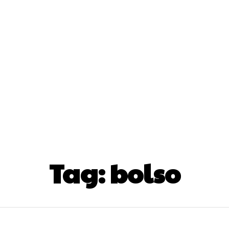
os
Revistas
Entrevistas
Informes
Crónicas
Leyen
Tag:
bolso