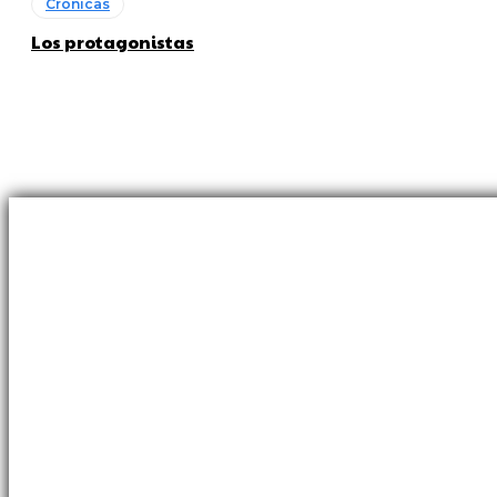
Crónicas
Los protagonistas
Sobre nosotros
Revista sobre la identidad del fútbol uruguayo.