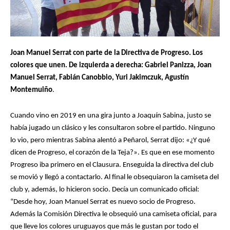
Joan Manuel Serrat con parte de la Directiva de Progreso. Los
colores que unen. De izquierda a derecha: Gabriel Panizza, Joan
Manuel Serrat, Fabián Canobbio, Yuri Jakimczuk, Agustín
Montemuiño
.
Cuando vino en 2019 en una gira junto a Joaquín Sabina, justo se
había jugado un clásico y les consultaron sobre el partido. Ninguno
lo vio, pero mientras Sabina alentó a Peñarol, Serrat dijo: «¿Y qué
dicen de Progreso, el corazón de la Teja?». Es que en ese momento
Pelé era Pelé. Y
Pelé era Pelé. Y
Progreso iba primero en el Clausura. Enseguida la directiva del club
Maradona, uno y basta.
Maradona, uno y basta.
Di Stéfano era un pozo de picardía. Honor y gloria a
Di Stéfano era un pozo de picardía. Honor y gloria a
se movió y llegó a contactarlo. Al final le obsequiaron la camiseta del
quienes han hecho que brille el sol de nuestro fútbol de cada día. Todos tienen
quienes han hecho que brille el sol de nuestro fútbol de cada día. Todos tienen
club y, además, lo hicieron socio. Decía un comunicado oficial:
sus méritos, a cada quien lo suyo, pero para mí ninguno como Kubala
sus méritos, a cada quien lo suyo, pero para mí ninguno como Kubala
“Desde hoy, Joan Manuel Serrat es nuevo socio de Progreso.
Además la Comisión Directiva le obsequió una camiseta oficial, para
que lleve los colores uruguayos que más le gustan por todo el