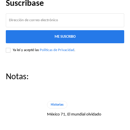
Suscribase
ME SUSCRIBO
Ya leí y acepté las
Políticas de Privacidad
.
Notas:
Historias
México 71, El mundial olvidado
Negro Jefe
Negro Jefe