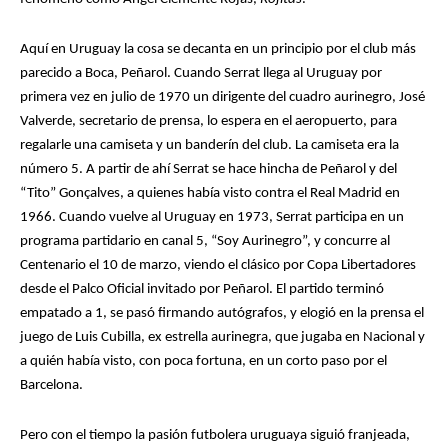
Aquí en Uruguay la cosa se decanta en un principio por el club más
parecido a Boca, Peñarol. Cuando Serrat llega al Uruguay por
primera vez en julio de 1970 un dirigente del cuadro aurinegro, José
Valverde, secretario de prensa, lo espera en el aeropuerto, para
regalarle una camiseta y un banderín del club. La camiseta era la
número 5. A partir de ahí Serrat se hace hincha de Peñarol y del
“Tito” Gonçalves, a quienes había visto contra el Real Madrid en
Para entender esta nota capaz
Para entender esta nota capaz
1966. Cuando vuelve al Uruguay en 1973, Serrat participa en un
necesite saber un poco de catalán.
necesite saber un poco de catalán.
programa partidario en canal 5, “Soy Aurinegro”, y concurre al
Centenario el 10 de marzo, viendo el clásico por Copa Libertadores
Temps era temps es una canción en
Temps era temps es una canción en
desde el Palco Oficial invitado por Peñarol. El partido terminó
ese idioma, que significa Érase una
ese idioma, que significa Érase una
empatado a 1, se pasó firmando autógrafos, y elogió en la prensa el
juego de Luis Cubilla, ex estrella aurinegra, que jugaba en Nacional y
vez. En una parte la letra dice
vez. En una parte la letra dice
a quién había visto, con poca fortuna, en un corto paso por el
“Basora, César, Kubala, Moreno i
“Basora, César, Kubala, Moreno i
Barcelona.
Manchón”. Si no sabe catalán, pero
Manchón”. Si no sabe catalán, pero
Pero con el tiempo la pasión futbolera uruguaya siguió franjeada,