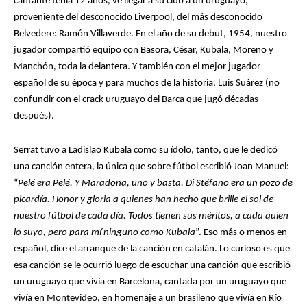
cantante tenía 12 años, ve llegar a su club a un uruguayo,
proveniente del desconocido Liverpool, del más desconocido
Belvedere: Ramón Villaverde. En el año de su debut, 1954, nuestro
jugador compartió equipo con Basora, César, Kubala, Moreno y
Manchón, toda la delantera. Y también con el mejor jugador
español de su época y para muchos de la historia, Luis Suárez (no
confundir con el crack uruguayo del Barca que jugó décadas
después).
Serrat tuvo a Ladislao Kubala como su ídolo, tanto, que le dedicó
una canción entera, la única que sobre fútbol escribió Joan Manuel:
“
Pelé era Pelé. Y Maradona, uno y basta.
Di Stéfano era un pozo de
picardía. Honor y gloria a quienes han hecho que brille el sol de
nuestro fútbol de cada día. Todos tienen sus méritos, a cada quien
lo suyo, pero para mí ninguno como Kubala
”. Eso más o menos en
español, dice el arranque de la canción en catalán. Lo curioso es que
esa canción se le ocurrió luego de escuchar una canción que escribió
un uruguayo que vivía en Barcelona, cantada por un uruguayo que
vivía en Montevideo, en homenaje a un brasileño que vivía en Río