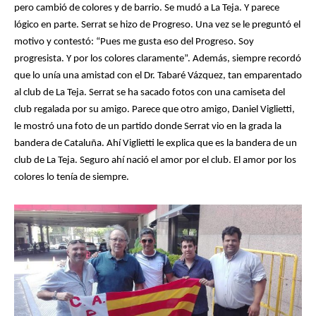
algo del fútbol antiguo, capaz
algo del fútbol antiguo, capaz
pero cambió de colores y de barrio. Se mudó a La Teja. Y parece
reconoce a Kubala, apellido del
reconoce a Kubala, apellido del
lógico en parte. Serrat se hizo de Progreso. Una vez se le preguntó el
motivo y contestó: “Pues me gusta eso del Progreso. Soy
histórico jugador húngaro, crack del
histórico jugador húngaro, crack del
progresista. Y por los colores claramente”. Además, siempre recordó
Barcelona de España. El resto son
Barcelona de España. El resto son
que lo unía una amistad con el Dr. Tabaré Vázquez, tan emparentado
al club de La Teja. Serrat se ha sacado fotos con una camiseta del
los componentes de una legendaria
los componentes de una legendaria
club regalada por su amigo. Parece que otro amigo, Daniel Viglietti,
delantera catalana, de un Barcelona
delantera catalana, de un Barcelona
le mostró una foto de un partido donde Serrat vio en la grada la
bandera de Cataluña. Ahí Viglietti le explica que es la bandera de un
conocido como el de las “5 copas”. Y
conocido como el de las “5 copas”. Y
club de La Teja. Seguro ahí nació el amor por el club. El amor por los
colores lo tenía de siempre.
el cantante que los recuerda en esa
el cantante que los recuerda en esa
canción no es otro que Joan Manuel
canción no es otro que Joan Manuel
Serrat, quién hoy 27 de diciembre de
Serrat, quién hoy 27 de diciembre de
2025 cumple 82 años…
2025 cumple 82 años…
Por Gustavo Castiñeira
Por Gustavo Castiñeira