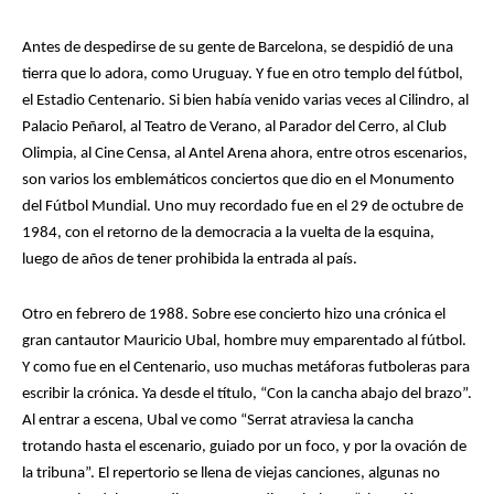
Antes de despedirse de su gente de Barcelona, se despidió de una
tierra que lo adora, como Uruguay. Y fue en otro templo del fútbol,
el Estadio Centenario. Si bien había venido varias veces al Cilindro, al
Palacio Peñarol, al Teatro de Verano, al Parador del Cerro, al Club
Olimpia, al Cine Censa, al Antel Arena ahora, entre otros escenarios,
Joan Manuel Serrat posando con el Barcelona en el Nou Camp.
Joan Manuel Serrat posando con el Barcelona en el Nou Camp.
son varios los emblemáticos conciertos que dio en el Monumento
del Fútbol Mundial. Uno muy recordado fue en el 29 de octubre de
1984, con el retorno de la democracia a la vuelta de la esquina,
luego de años de tener prohibida la entrada al país.
Otro en febrero de 1988. Sobre ese concierto hizo una crónica el
gran cantautor Mauricio Ubal, hombre muy emparentado al fútbol.
Rojitas
Rojitas
Y como fue en el Centenario, uso muchas metáforas futboleras para
escribir la crónica. Ya desde el título, “Con la cancha abajo del brazo”.
Al entrar a escena, Ubal ve como “Serrat atraviesa la cancha
trotando hasta el escenario, guiado por un foco, y por la ovación de
la tribuna”. El repertorio se llena de viejas canciones, algunas no