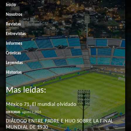
Inicio
Nosotros
Revistas
Entrevistas
Informes
Crónicas
Leyendas
Historias
Mas leídas:
México 71, El mundial olvidado
HISTORIAS
agosto 2, 2026
DIÁLOGO ENTRE PADRE E HIJO SOBRE LA FINAL
MUNDIAL DE 1930