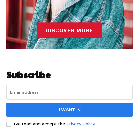
Barcelonista
Barcelonista
Subscribe
I WANT IN
I've read and accept the
Privacy Policy
.