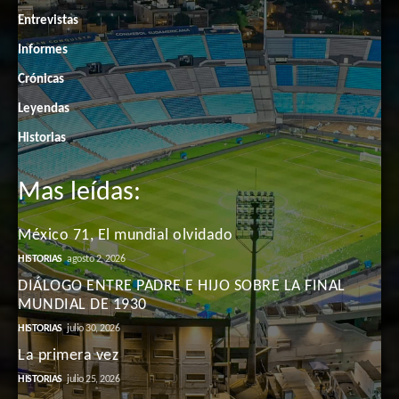
Entrevistas
Informes
Crónicas
Leyendas
Historias
Mas leídas:
México 71, El mundial olvidado
HISTORIAS
agosto 2, 2026
DIÁLOGO ENTRE PADRE E HIJO SOBRE LA FINAL
MUNDIAL DE 1930
HISTORIAS
julio 30, 2026
La primera vez
HISTORIAS
julio 25, 2026