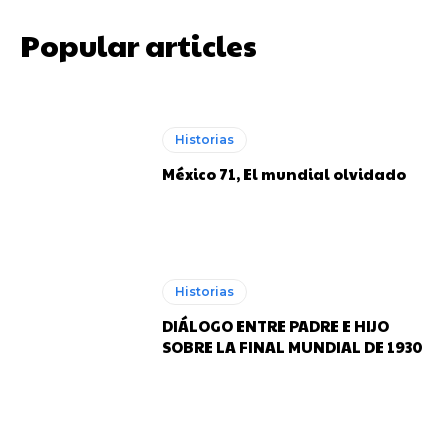
Popular articles
Joan Manuel Serrat posando con el Barcelona en el Nou Camp.
Joan Manuel Serrat posando con el Barcelona en el Nou Camp.
Historias
México 71, El mundial olvidado
Rojitas
Rojitas
Historias
DIÁLOGO ENTRE PADRE E HIJO
SOBRE LA FINAL MUNDIAL DE 1930